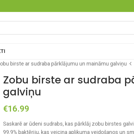
TI
obu birste ar sudraba pārklājumu un maināmu galviņu
Zobu birste ar sudraba 
galviņu
€
16.99
Saskarē ar ūdeni sudrabs, kas pārklāj zobu birstes galviņ
99.9% baktēriju, kas veicina aplikuma veidošanos un s