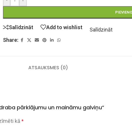
PIEVIEN
Salīdzināt
Add to wishlist
Salīdzināt
Share:
ATSAUKSMES (0)
sudraba pārklājumu un maināmu galviņu”
tzīmēti kā
*