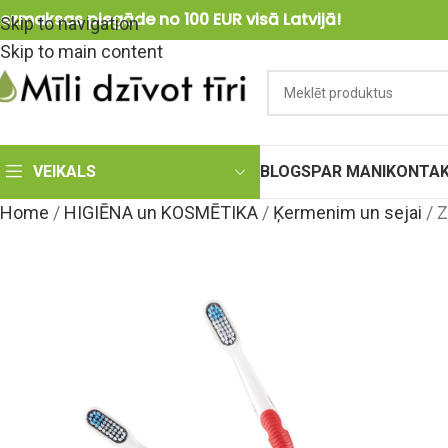
ezmaksas piegāde no 100 EUR visā Latvijā!
Skip to navigation
Skip to main content
VEIKALS
BLOGS
PAR MANI
KONTAK
Home
/
HIGIĒNA un KOSMĒTIKA
/
Ķermenim un sejai
/
Z