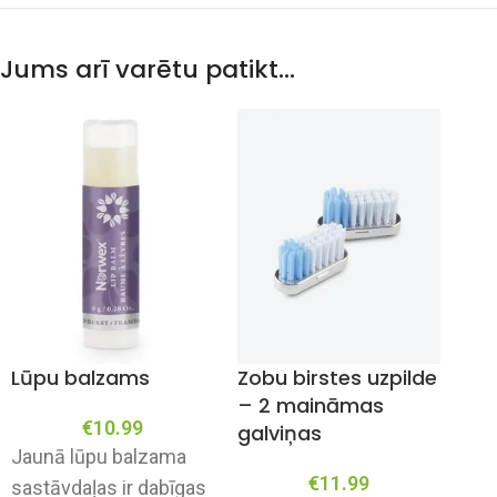
Jums arī varētu patikt…
Lūpu balzams
Zobu birstes uzpilde
– 2 maināmas
€
10.99
galviņas
Jaunā lūpu balzama
€
11.99
sastāvdaļas ir dabīgas