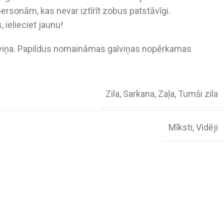
rsonām, kas nevar iztīrīt zobus patstāvīgi.
 ielieciet jaunu!
lviņa. Papildus nomaināmas galviņas nopērkamas
Zila
,
Sarkana
,
Zaļa
,
Tumši zila
Mīksti
,
Vidēji