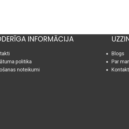
DERĪGA INFORMĀCIJA
UZZI
takti
Blogs
vātuma politika
Par man
tošanas noteikumi
Kontakt