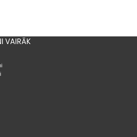
NI VAIRĀK
i
i