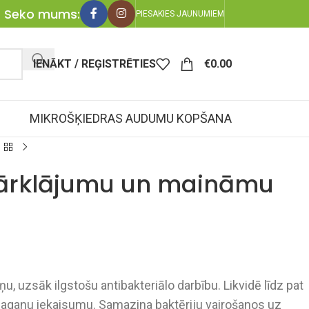
Seko mums:
PIESAKIES JAUNUMIEM
IENĀKT / REĢISTRĒTIES
€
0.00
MIKROŠĶIEDRAS AUDUMU KOPŠANA
pārklājumu un maināmu
u, uzsāk ilgstošu antibakteriālo darbību. Likvidē līdz pat
maganu iekaisumu. Samazina baktēriju vairošanos uz