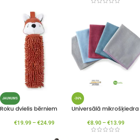
JAUNUMS
-36%
Roku dvielis bērniem
Universālā mikrošķiedra
€
19.99
–
€
24.99
€
8.90
–
€
13.99