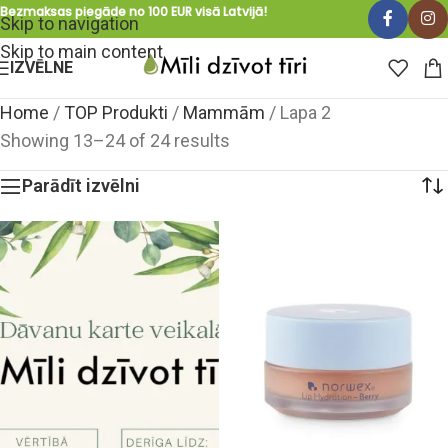
Bezmaksas piegāde no 100 EUR visā Latvijā!
Skip to navigation
Skip to main content
IZVĒLNE
Home
/
TOP Produkti
/
Mammām
/
Lapa 2
Showing 13–24 of 24 results
Parādīt izvēlni