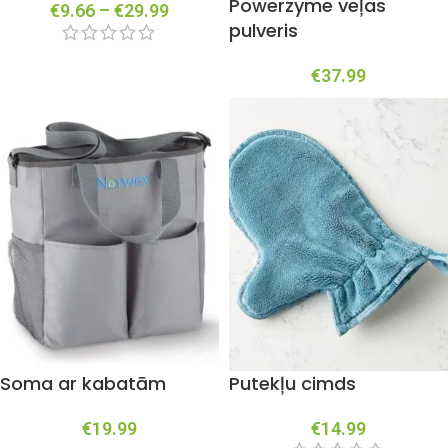
Powerzyme veļas
€
9.66
–
€
29.99
pulveris
€
37.99
Soma ar kabatām
Putekļu cimds
€
19.99
€
14.99