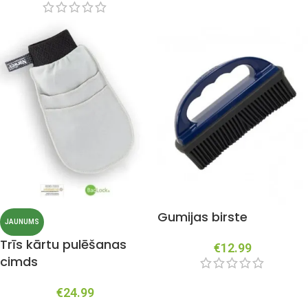
Gumijas birste
JAUNUMS
Trīs kārtu pulēšanas
€
12.99
cimds
€
24.99