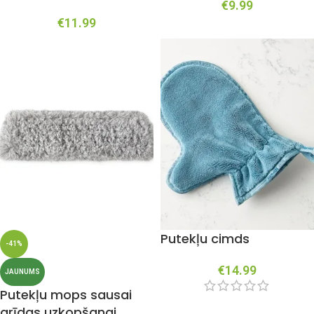
€
9.99
€
11.99
Putekļu cimds
-41%
€
14.99
JAUNUMS
Putekļu mops sausai
grīdas uzkopšanai