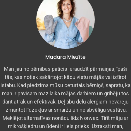
Madara Miezīte
Man jau no bērnības paticis ieraudzīt pārmaiņas, īpaši
tās, kas notiek sakārtojot kādu vietu mājās vai iztīrot
istabu. Kad piedzima mūsu ceturtais bērniņš, sapratu, ka
man ir pavisam maz laika mājas darbiem un gribēju tos
darīt ātrāk un efektīvāk. Dēļ abu dēlu alerģiām nevarēju
izmantot līdzekļus ar smaržu un nelabvēlīgu sastāvu.
Meklējot alternatīvas nonācu līdz Norwex. Tīrīt māju ar
mikrošķiedru un ūdeni ir liels prieks! Uzraksti man,