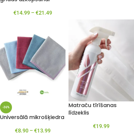
€
14.99
–
€
21.49
Matraču tīrīšanas
-36%
līdzeklis
Universālā mikrošķiedra
€
19.99
€
8.90
–
€
13.99