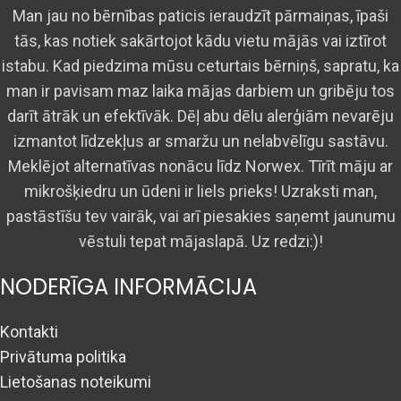
Man jau no bērnības paticis ieraudzīt pārmaiņas, īpaši
tās, kas notiek sakārtojot kādu vietu mājās vai iztīrot
istabu. Kad piedzima mūsu ceturtais bērniņš, sapratu, ka
man ir pavisam maz laika mājas darbiem un gribēju tos
darīt ātrāk un efektīvāk. Dēļ abu dēlu alerģiām nevarēju
izmantot līdzekļus ar smaržu un nelabvēlīgu sastāvu.
Meklējot alternatīvas nonācu līdz Norwex. Tīrīt māju ar
mikrošķiedru un ūdeni ir liels prieks! Uzraksti man,
pastāstīšu tev vairāk, vai arī piesakies saņemt jaunumu
vēstuli tepat mājaslapā. Uz redzi:)!
NODERĪGA INFORMĀCIJA
Kontakti
Privātuma politika
Lietošanas noteikumi