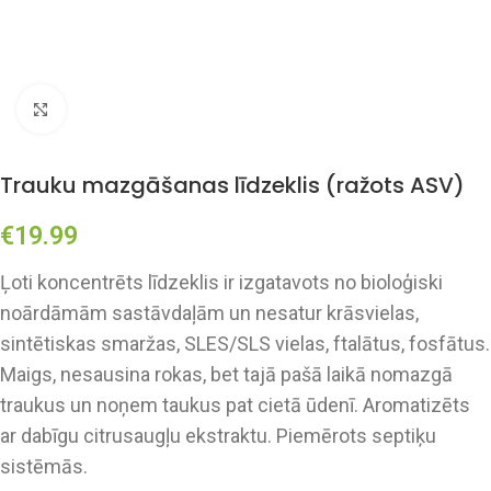
Click to enlarge
Trauku mazgāšanas līdzeklis (ražots ASV)
€
19.99
Ļoti koncentrēts līdzeklis ir izgatavots no bioloģiski
noārdāmām sastāvdaļām un nesatur krāsvielas,
sintētiskas smaržas, SLES/SLS vielas, ftalātus, fosfātus.
Maigs, nesausina rokas, bet tajā pašā laikā nomazgā
traukus un noņem taukus pat cietā ūdenī. Aromatizēts
ar dabīgu citrusaugļu ekstraktu. Piemērots septiķu
sistēmās.