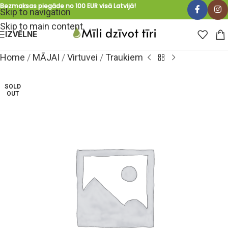
Bezmaksas piegāde no 100 EUR visā Latvijā!
Skip to navigation
Skip to main content
IZVĒLNE
Home
/
MĀJAI
/
Virtuvei
/
Traukiem
SOLD
OUT