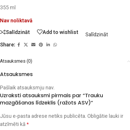
355 ml
Nav noliktavā
Salīdzināt
Add to wishlist
Salīdzināt
Share:
Atsauksmes (0)
Atsauksmes
Pašlaik atsauksmju nav.
Uzraksti atsauksmi pirmais par “Trauku
mazgāšanas līdzeklis (ražots ASV)”
Jūsu e-pasta adrese netiks publicēta.
Obligātie lauki ir
atzīmēti kā
*