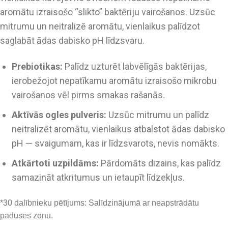
aromātu izraisošo “slikto” baktēriju vairošanos. Uzsūc
mitrumu un neitralizē aromātu, vienlaikus palīdzot
saglabāt ādas dabisko pH līdzsvaru.
Prebiotikas:
Palīdz uzturēt labvēlīgās baktērijas,
ierobežojot nepatīkamu aromātu izraisošo mikrobu
vairošanos vēl pirms smakas rašanās.
Aktīvās ogles pulveris:
Uzsūc mitrumu un palīdz
neitralizēt aromātu, vienlaikus atbalstot ādas dabisko
pH — svaigumam, kas ir līdzsvarots, nevis nomākts.
Atkārtoti uzpildāms:
Pārdomāts dizains, kas palīdz
samazināt atkritumus un ietaupīt līdzekļus.
*30 dalībnieku pētījums: Salīdzinājumā ar neapstrādātu
paduses zonu.