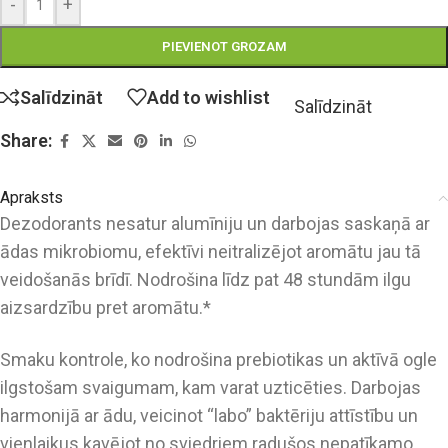
-
+
PIEVIENOT GROZAM
Salīdzināt
Add to wishlist
Salīdzināt
Share:
Apraksts
Dezodorants nesatur alumīniju un darbojas saskaņā ar
ādas mikrobiomu, efektīvi neitralizējot aromātu jau tā
veidošanās brīdī. Nodrošina līdz pat 48 stundām ilgu
aizsardzību pret aromātu.*
Smaku kontrole, ko nodrošina prebiotikas un aktīvā ogle
ilgstošam svaigumam, kam varat uzticēties. Darbojas
harmonijā ar ādu, veicinot “labo” baktēriju attīstību un
vienlaikus kavējot no sviedriem radušos nepatīkamo