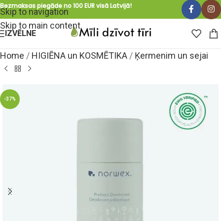
Bezmaksas piegāde no 100 EUR visā Latvijā!
Skip to navigation
Skip to main content
IZVĒLNE
Home
/
HIGIĒNA un KOSMĒTIKA
/
Ķermenim un sejai
-37%