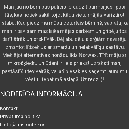
Man jau no bērnības paticis ieraudzīt pārmaiņas, īpaši
tās, kas notiek sakārtojot kādu vietu mājās vai iztīrot
istabu. Kad piedzima mūsu ceturtais bērniņš, sapratu, ka
man ir pavisam maz laika mājas darbiem un gribēju tos
darīt ātrāk un efektīvāk. Dēļ abu dēlu alerģiām nevarēju
izmantot līdzekļus ar smaržu un nelabvēlīgu sastāvu.
Meklējot alternatīvas nonācu līdz Norwex. Tīrīt māju ar
mikrošķiedru un ūdeni ir liels prieks! Uzraksti man,
pastāstīšu tev vairāk, vai arī piesakies saņemt jaunumu
vēstuli tepat mājaslapā. Uz redzi:)!
NODERĪGA INFORMĀCIJA
Kontakti
Privātuma politika
Lietošanas noteikumi