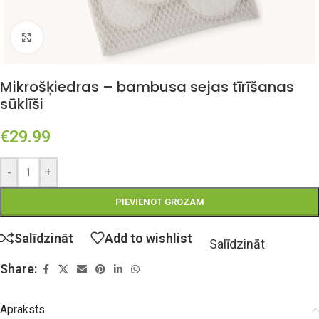
Click to enlarge
Mikrošķiedras – bambusa sejas tīrīšanas
sūklīši
€
29.99
-
+
PIEVIENOT GROZAM
Salīdzināt
Add to wishlist
Salīdzināt
Share:
Apraksts