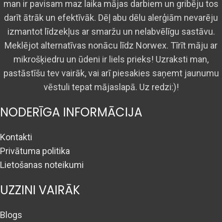
man ir pavisam maz laika mājas darbiem un gribēju tos
darīt ātrāk un efektīvāk. Dēļ abu dēlu alerģiām nevarēju
izmantot līdzekļus ar smaržu un nelabvēlīgu sastāvu.
Meklējot alternatīvas nonācu līdz Norwex. Tīrīt māju ar
mikrošķiedru un ūdeni ir liels prieks! Uzraksti man,
pastāstīšu tev vairāk, vai arī piesakies saņemt jaunumu
vēstuli tepat mājaslapā. Uz redzi:)!
NODERĪGA INFORMĀCIJA
Kontakti
Privātuma politika
Lietošanas noteikumi
UZZINI VAIRĀK
Blogs