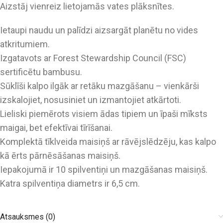
Aizstāj vienreiz lietojamās vates plāksnītes.
Ietaupi naudu un palīdzi aizsargāt planētu no vides
atkritumiem.
Izgatavots ar Forest Stewardship Council (FSC)
sertificētu bambusu.
Sūklīši kalpo ilgāk ar retāku mazgāšanu – vienkārši
izskalojiet, nosusiniet un izmantojiet atkārtoti.
Lieliski piemērots visiem ādas tipiem un īpaši mīksts
maigai, bet efektīvai tīrīšanai.
Komplektā tīklveida maisiņš ar rāvējslēdzēju, kas kalpo
kā ērts pārnēsāšanas maisiņš.
Iepakojumā ir 10 spilventiņi un mazgāšanas maisiņš.
Katra spilventiņa diametrs ir 6,5 cm.
Atsauksmes (0)