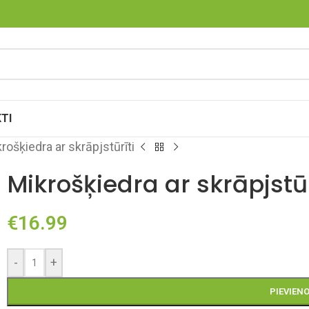
TI
rošķiedra ar skrāpjstūrīti
Mikrošķiedra ar skrāpjstūr
€
16.99
-
+
PIEVIEN