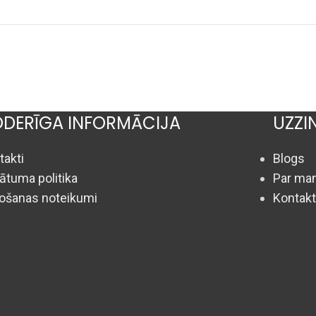
DERĪGA INFORMĀCIJA
UZZI
takti
Blogs
vātuma politika
Par man
tošanas noteikumi
Kontakt