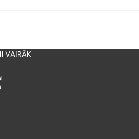
NI VAIRĀK
i
i