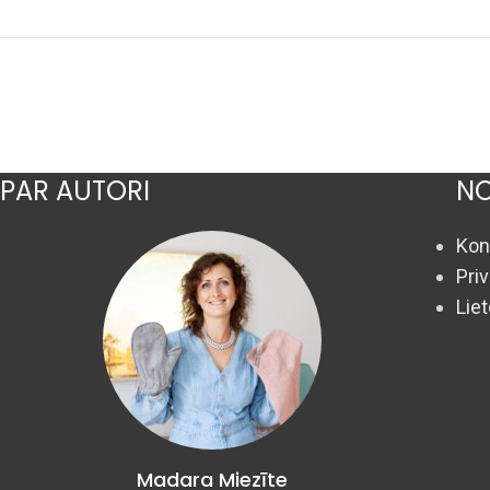
PAR AUTORI
NO
Kon
Pri
Lie
Madara Miezīte