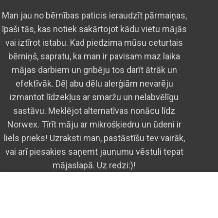
Man jau no bērnības paticis ieraudzīt pārmaiņas,
īpaši tās, kas notiek sakārtojot kādu vietu mājās
vai iztīrot istabu. Kad piedzima mūsu ceturtais
bērniņš, sapratu, ka man ir pavisam maz laika
mājas darbiem un gribēju tos darīt ātrāk un
efektīvāk. Dēļ abu dēlu alerģiām nevarēju
izmantot līdzekļus ar smaržu un nelabvēlīgu
sastāvu. Meklējot alternatīvas nonācu līdz
Norwex. Tīrīt māju ar mikrošķiedru un ūdeni ir
liels prieks! Uzraksti man, pastāstīšu tev vairāk,
vai arī piesakies saņemt jaunumu vēstuli tepat
mājaslapā. Uz redzi:)!
We use cookies to improve your experience on our we