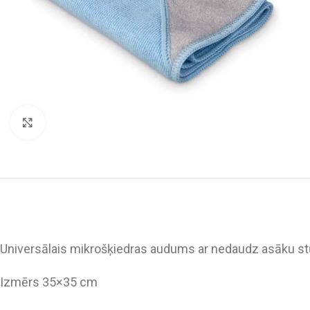
Click to enlarge
Universālais mikrošķiedras audums ar nedaudz asāku stūrī
Izmērs 35×35 cm