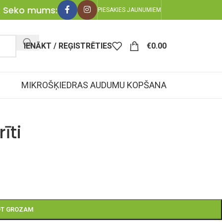
Seko mums:
PIESAKIES JAUNUMIEM
IENĀKT / REĢISTRĒTIES
€
0.00
MIKROŠĶIEDRAS AUDUMU KOPŠANA
īti
OT GROZAM