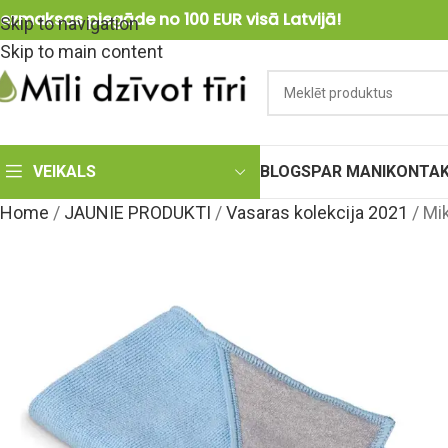
ezmaksas piegāde no 100 EUR visā Latvijā!
Skip to navigation
Skip to main content
VEIKALS
BLOGS
PAR MANI
KONTAK
Home
/
JAUNIE PRODUKTI
/
Vasaras kolekcija 2021
/
Mik