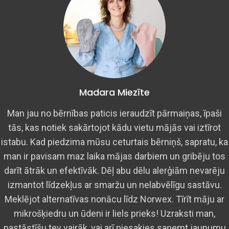
Madara Miezīte
Man jau no bērnības paticis ieraudzīt pārmaiņas, īpaši
tās, kas notiek sakārtojot kādu vietu mājās vai iztīrot
istabu. Kad piedzima mūsu ceturtais bērniņš, sapratu, ka
man ir pavisam maz laika mājas darbiem un gribēju tos
darīt ātrāk un efektīvāk. Dēļ abu dēlu alerģiām nevarēju
izmantot līdzekļus ar smaržu un nelabvēlīgu sastāvu.
Meklējot alternatīvas nonācu līdz Norwex. Tīrīt māju ar
mikrošķiedru un ūdeni ir liels prieks! Uzraksti man,
pastāstīšu tev vairāk, vai arī piesakies saņemt jaunumu