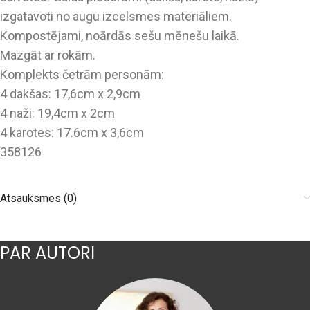
izgatavoti no augu izcelsmes materiāliem.
Kompostējami, noārdās sešu mēnešu laikā.
Mazgāt ar rokām.
Komplekts četrām personām:
4 dakšas: 17,6cm x 2,9cm
4 naži: 19,4cm x 2cm
4 karotes: 17.6cm x 3,6cm
358126
Atsauksmes (0)
PAR AUTORI