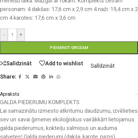
menešu laika. Mazgat ar rokam. Komplekts četram
personam: 4 dakšas: 17,6 cm x 2,9 cm 4 naži: 19,4 cm x 2
cm 4 karotes: 17,6 cm x 3,6 cm
-
+
PIEVIENOT GROZAM
Salīdzināt
Add to wishlist
Salīdzināt
Share:
Apraksts
GALDA PIEDERUMU KOMPLEKTS
Lai samazinātu izmesto atkritumu daudzumu, izvēlieties
sev un savai ģimenei ekoloģiskus vairākkārt lietojamus
galda piederumus, kokteiļu salmiņus un auduma
salvetes! Galda piederumi (dakša, karote, nazis)