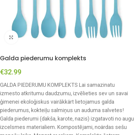
Click to enlarge
Galda piederumu komplekts
€
32.99
GALDA PIEDERUMU KOMPLEKTS Lai samazinatu
izmesto atkritumu daudzumu, izvēlieties sev un savai
ģimenei ekoloģiskus vairākkärt lietojamus galda
piederumus, kokteiļu salmiņus un auduma salvetes!
Galda piederumi (dakša, karote, nazis) izgatavoti no augu
izcelsmes materialiem. Kompostējami, noärdas sešu