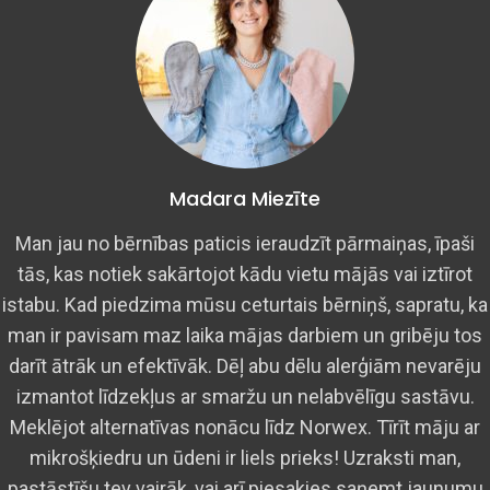
Madara Miezīte
Man jau no bērnības paticis ieraudzīt pārmaiņas, īpaši
tās, kas notiek sakārtojot kādu vietu mājās vai iztīrot
istabu. Kad piedzima mūsu ceturtais bērniņš, sapratu, ka
man ir pavisam maz laika mājas darbiem un gribēju tos
darīt ātrāk un efektīvāk. Dēļ abu dēlu alerģiām nevarēju
izmantot līdzekļus ar smaržu un nelabvēlīgu sastāvu.
Meklējot alternatīvas nonācu līdz Norwex. Tīrīt māju ar
mikrošķiedru un ūdeni ir liels prieks! Uzraksti man,
pastāstīšu tev vairāk, vai arī piesakies saņemt jaunumu