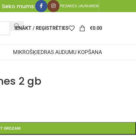
Seko mums:
PIESAKIES JAUNUMIEM
IENĀKT / REĢISTRĒTIES
€
0.00
MIKROŠĶIEDRAS AUDUMU KOPŠANA
es 2 gb
OT GROZAM