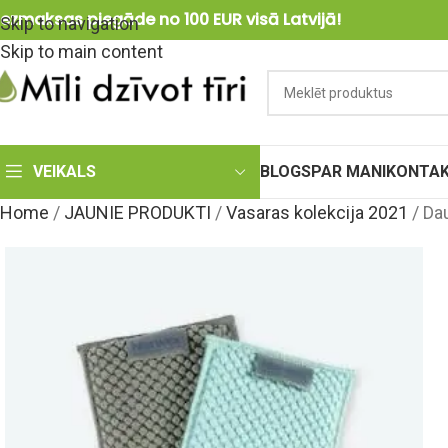
ezmaksas piegāde no 100 EUR visā Latvijā!
Skip to navigation
Skip to main content
VEIKALS
BLOGS
PAR MANI
KONTAK
Home
/
JAUNIE PRODUKTI
/
Vasaras kolekcija 2021
/
Da