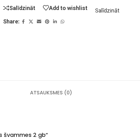
Salīdzināt
Add to wishlist
Salīdzināt
Share:
ATSAUKSMES (0)
ās švammes 2 gb”