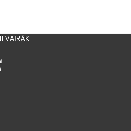
NI VAIRĀK
i
i