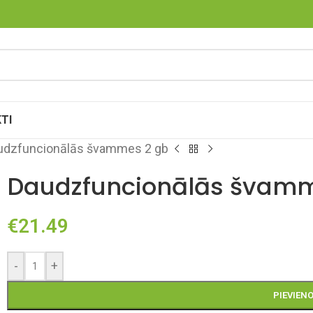
TI
udzfuncionālās švammes 2 gb
Daudzfuncionālās švamm
€
21.49
-
+
PIEVIEN