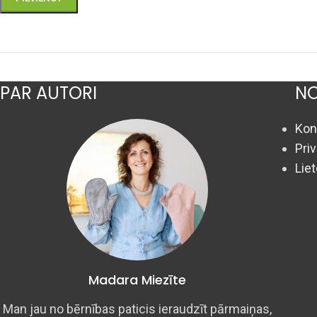
PAR AUTORI
NO
Kon
Pri
Lie
Madara Miezīte
Man jau no bērnības paticis ieraudzīt pārmaiņas,