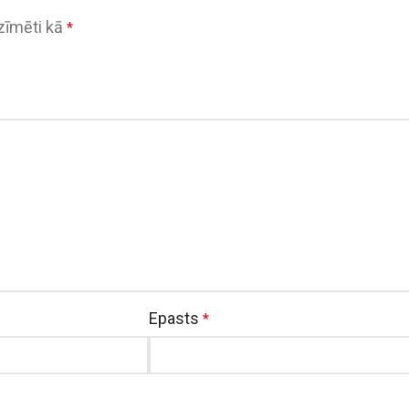
tzīmēti kā
*
Epasts
*