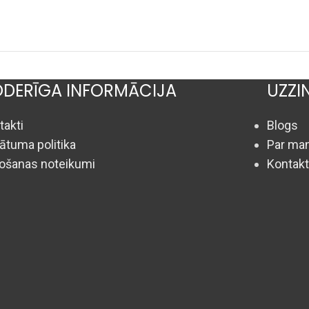
DERĪGA INFORMĀCIJA
UZZI
takti
Blogs
vātuma politika
Par man
tošanas noteikumi
Kontakt