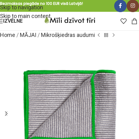
Bezmaksas piegāde no 100 EUR visā Latvijā!
Skip to navigation
Skip to main content
IZVĒLNE
Home
/
MĀJAI
/
Mikrošķiedras audumi