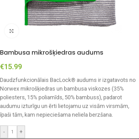
Click to enlarge
Bambusa mikrošķiedras audums
€
15.99
Daudzfunkcionālais BacLock® audums ir izgatavots no
Norwex mikrošķiedras un bambusa viskozes (35%
poliesters, 15% poliamīds, 50% bambuss), padarot
audumu izturīgu un ērti lietojamu uz visām virsmām,
īpaši tām, kam nepieciešama neliela berzšana.
-
+