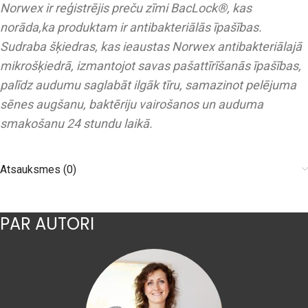
Norwex ir reģistrējis preču zīmi BacLock®, kas
norāda,ka produktam ir antibakteriālās īpašības.
Sudraba šķiedras, kas ieaustas Norwex antibakteriālajā
mikrošķiedrā, izmantojot savas pašattīrīšanās īpašības,
palīdz audumu saglabāt ilgāk tīru, samazinot pelējuma
sēnes augšanu, baktēriju vairošanos un auduma
smakošanu 24 stundu laikā.
Atsauksmes (0)
PAR AUTORI