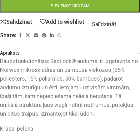
PIEVIENOT GROZAM
Salīdzināt
Add to wishlist
Salīdzināt
Share:
Apraksts
Daudzfunkcionālais BacLock® audums ir izgatavots no
Norwex mikrošķiedras un bambusa viskozes (35%
poliesters, 15% poliamīds, 50% bambuss), padarot
audumu izturīgu un ērti lietojamu uz visām virsmām,
īpaši tām, kam nepieciešama neliela berzšana. Tā
unikālā struktūra ļaus viegli notīrīt netīrumus, putekļus
un citus traipus, izmantojot tikai ūdeni.
Krāsa: pelēka