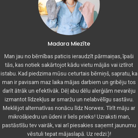
Madara Miezīte
Man jau no bērnības paticis ieraudzīt pārmaiņas, īpaši
tās, kas notiek sakārtojot kādu vietu mājās vai iztīrot
istabu. Kad piedzima mūsu ceturtais bērniņš, sapratu, ka
man ir pavisam maz laika mājas darbiem un gribēju tos
darīt ātrāk un efektīvāk. Dēļ abu dēlu alerģiām nevarēju
izmantot līdzekļus ar smaržu un nelabvēlīgu sastāvu.
Meklējot alternatīvas nonācu līdz Norwex. Tīrīt māju ar
mikrošķiedru un ūdeni ir liels prieks! Uzraksti man,
pastāstīšu tev vairāk, vai arī piesakies saņemt jaunumu
vēstuli tepat mājaslapā. Uz redzi:)!