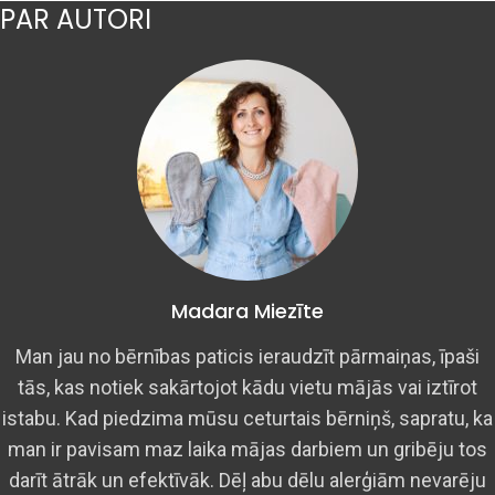
PAR AUTORI
Madara Miezīte
Man jau no bērnības paticis ieraudzīt pārmaiņas, īpaši
tās, kas notiek sakārtojot kādu vietu mājās vai iztīrot
istabu. Kad piedzima mūsu ceturtais bērniņš, sapratu, ka
man ir pavisam maz laika mājas darbiem un gribēju tos
darīt ātrāk un efektīvāk. Dēļ abu dēlu alerģiām nevarēju