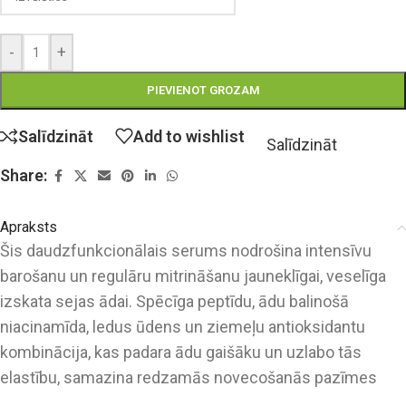
-
+
PIEVIENOT GROZAM
Salīdzināt
Add to wishlist
Salīdzināt
Share:
Apraksts
Šis daudzfunkcionālais serums nodrošina intensīvu
barošanu un regulāru mitrināšanu jauneklīgai, veselīga
izskata sejas ādai. Spēcīga peptīdu, ādu balinošā
niacinamīda, ledus ūdens un ziemeļu antioksidantu
kombinācija, kas padara ādu gaišāku un uzlabo tās
elastību, samazina redzamās novecošanās pazīmes