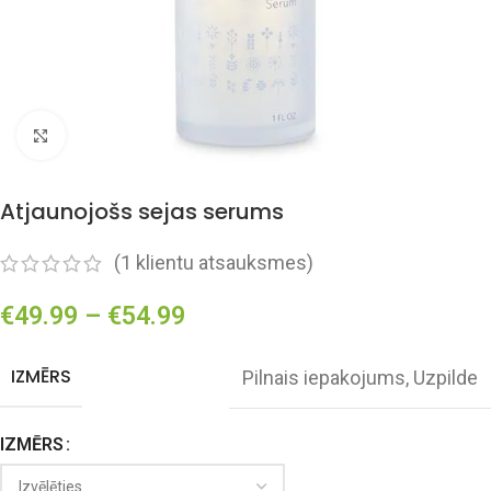
Click to enlarge
Atjaunojošs sejas serums
(
1
klientu atsauksmes)
€
49.99
–
€
54.99
IZMĒRS
Pilnais iepakojums
,
Uzpilde
IZMĒRS