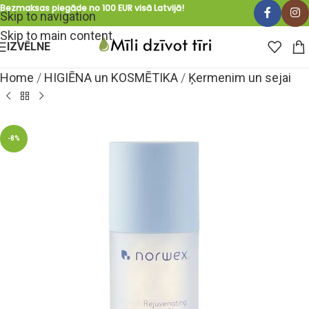
Bezmaksas piegāde no 100 EUR visā Latvijā!
Skip to navigation
Skip to main content
IZVĒLNE
Home
/
HIGIĒNA un KOSMĒTIKA
/
Ķermenim un sejai
-8%