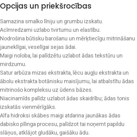
Opcijas un priekšrocības
Samazina smalko līniju un grumbu izskatu.
Acīmredzami uzlabo tvirtumu un elastību.
Nodrošina būtisku barošanu un mērķtiecīgu mitrināšanu
jauneklīgai, veselīgai sejas ādai.
Maigi noloba, lai palīdzētu uzlabot ādas tekstūru un
mirdzumu.
Satur arbūza mizas ekstrakta, lēcu augļu ekstrakta un
ābolu ekstrakta botānisku maisījumu, lai atbalstītu ādas
mitrinošo kompleksu uz ūdens bāzes.
Niacinamīds palīdz uzlabot ādas skaidrību; ādas tonis
izskatās vienmērīgāks.
Alfa hidroksi skābes maigi atdarina jaunākas ādas
dabisko pīlinga procesu, palīdzot tai noņemt papildu
slāņus, atklājot gludāku, gaišāku ādu.