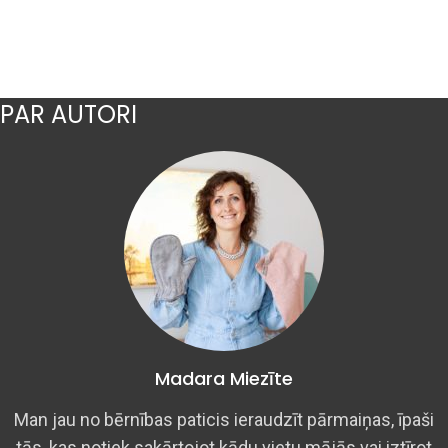
PAR AUTORI
Madara Miezīte
Man jau no bērnības paticis ieraudzīt pārmaiņas, īpaši
tās, kas notiek sakārtojot kādu vietu mājās vai iztīrot