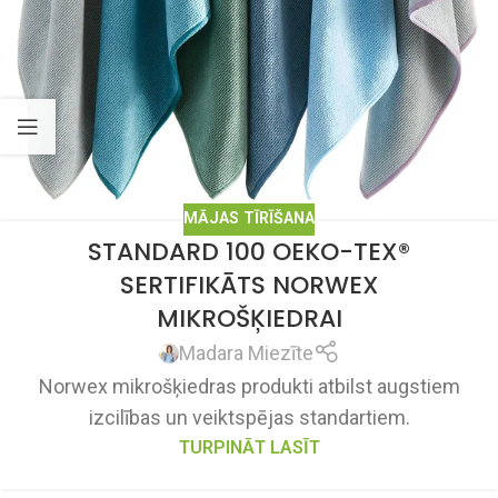
MĀJAS TĪRĪŠANA
STANDARD 100 OEKO-TEX®
SERTIFIKĀTS NORWEX
MIKROŠĶIEDRAI
Madara Miezīte
Norwex mikrošķiedras produkti atbilst augstiem
izcilības un veiktspējas standartiem.
TURPINĀT LASĪT