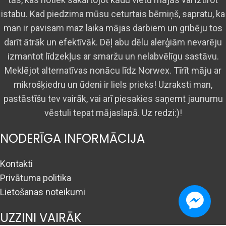
istabu. Kad piedzima mūsu ceturtais bērniņš, sapratu, ka
man ir pavisam maz laika mājas darbiem un gribēju tos
darīt ātrāk un efektīvāk. Dēļ abu dēlu alerģiām nevarēju
izmantot līdzekļus ar smaržu un nelabvēlīgu sastāvu.
Meklējot alternatīvas nonācu līdz Norwex. Tīrīt māju ar
mikrošķiedru un ūdeni ir liels prieks! Uzraksti man,
pastāstīšu tev vairāk, vai arī piesakies saņemt jaunumu
vēstuli tepat mājaslapā. Uz redzi:)!
NODERĪGA INFORMĀCIJA
Kontakti
Privātuma politika
Lietošanas noteikumi
UZZINI VAIRĀK