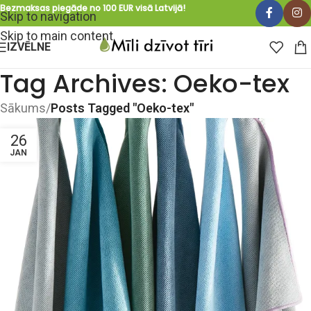
Bezmaksas piegāde no 100 EUR visā Latvijā!
Skip to navigation
Skip to main content
IZVĒLNE
Tag Archives: Oeko-tex
Sākums
/
Posts Tagged "Oeko-tex"
26
JAN