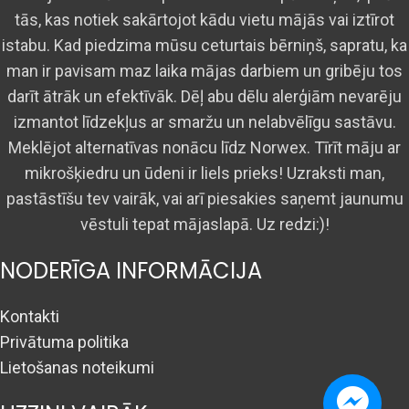
tās, kas notiek sakārtojot kādu vietu mājās vai iztīrot
istabu. Kad piedzima mūsu ceturtais bērniņš, sapratu, ka
man ir pavisam maz laika mājas darbiem un gribēju tos
darīt ātrāk un efektīvāk. Dēļ abu dēlu alerģiām nevarēju
izmantot līdzekļus ar smaržu un nelabvēlīgu sastāvu.
Meklējot alternatīvas nonācu līdz Norwex. Tīrīt māju ar
mikrošķiedru un ūdeni ir liels prieks! Uzraksti man,
pastāstīšu tev vairāk, vai arī piesakies saņemt jaunumu
vēstuli tepat mājaslapā. Uz redzi:)!
NODERĪGA INFORMĀCIJA
Kontakti
Privātuma politika
Lietošanas noteikumi