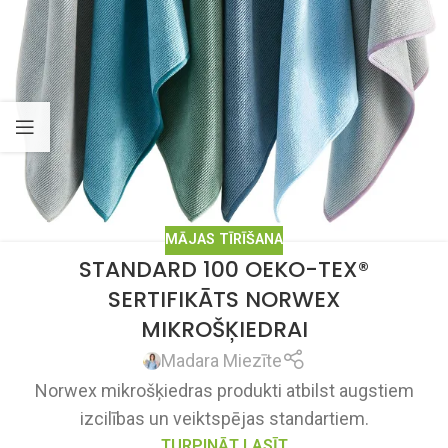
MĀJAS TĪRĪŠANA
STANDARD 100 OEKO-TEX®
SERTIFIKĀTS NORWEX
MIKROŠĶIEDRAI
Madara Miezīte
Norwex mikrošķiedras produkti atbilst augstiem
izcilības un veiktspējas standartiem.
TURPINĀT LASĪT