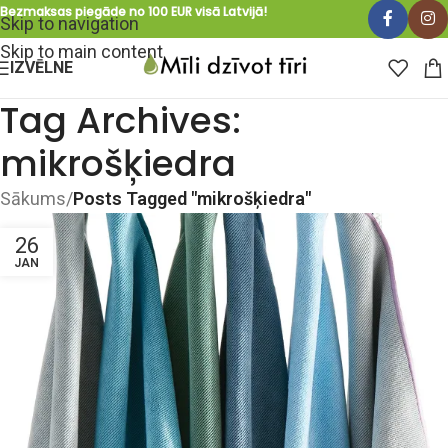
Bezmaksas piegāde no 100 EUR visā Latvijā!
Skip to navigation
Skip to main content
IZVĒLNE
Tag Archives:
mikrošķiedra
Sākums
/
Posts Tagged "mikrošķiedra"
26
JAN