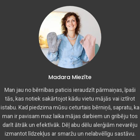
Madara Miezīte
Man jau no bērnības paticis ieraudzīt pārmaiņas, īpaši
tās, kas notiek sakārtojot kādu vietu mājās vai iztīrot
istabu. Kad piedzima mūsu ceturtais bērniņš, sapratu, ka
man ir pavisam maz laika mājas darbiem un gribēju tos
darīt ātrāk un efektīvāk. Dēļ abu dēlu alerģiām nevarēju
izmantot līdzekļus ar smaržu un nelabvēlīgu sastāvu.