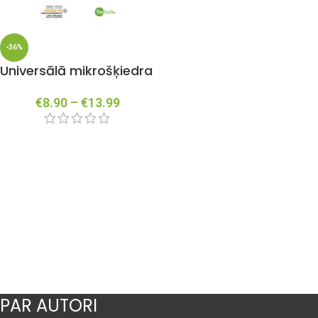
-36%
Universālā mikrošķiedra
€
8.90
–
€
13.99
PAR AUTORI