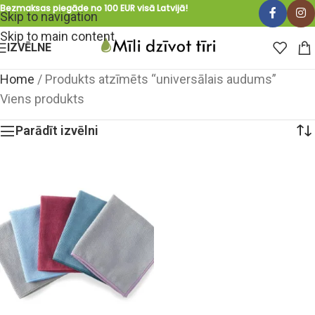
Bezmaksas piegāde no 100 EUR visā Latvijā!
Skip to navigation
Skip to main content
IZVĒLNE
Home
/
Produkts atzīmēts “universālais audums”
Viens produkts
Parādīt izvēlni