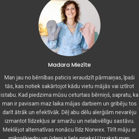
Madara Miezīte
Man jau no bērnības paticis ieraudzīt pārmaiņas, īpaši
tās, kas notiek sakārtojot kādu vietu mājās vai iztīrot
istabu. Kad piedzima mūsu ceturtais bērniņš, sapratu, ka
man ir pavisam maz laika mājas darbiem un gribēju tos
darīt ātrāk un efektīvāk. Dēļ abu dēlu alerģiām nevarēju
izmantot līdzekļus ar smaržu un nelabvēlīgu sastāvu.
Meklējot alternatīvas nonācu līdz Norwex. Tīrīt māju ar
mikrošķiedru un ūdeni ir liels prieks! Uzraksti man,